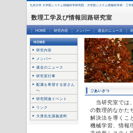
九州大学 大学院システム情報科学研究院・大学院システム情報科学府・工学
数理工学及び情報回路研究室
HOME
研究内容
メンバー
過去のニュース
HOME
研究内容
メンバー
過去のニュース
研究室行事
配属を希望する皆さん
へ
ごあいさつ
研究関連イベント
当研究室では、
リンク
の数理的なかた
大濱先生講義資料
解決法を導くこ
機械学習、情報